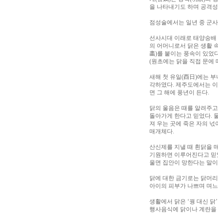
을 나타내기도 하며 공격성
점성술에서는 일년 중 군사
선사시대 이래로 태양숭배 
의 어머니로서 닭은 생활 
畵)를 붙이는 풍속이 있었다
(원초에는 닭을 직접 문에 
새해 첫 유일(酉日)에는 
각하였다. 제주도에서는 이
면 그 해에 풍년이 든다.
닭의 울음은 때를 알려주고
돌아가게 한다고 믿었다. 
져 우는 곳에 죽은 자의 넋
매개체다.
산신제를 지낼 때 흰닭을 
기원하면 이루어진다고 믿었
울면 집안이 망한다는 말이
닭에 대한 금기로는 닭머리
아이의 피부가 나쁘며 며느
생활에서 닭은 ‘꿩 대신 닭
행사음식에 닭이나 계란을 