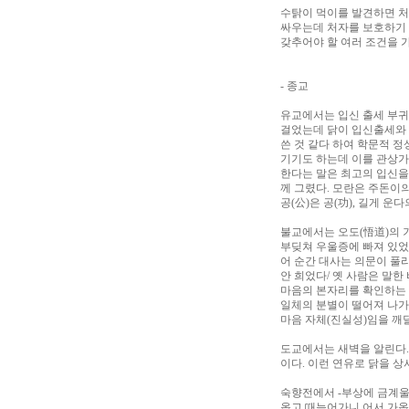
수탉이 먹이를 발견하면 처
싸우는데 처자를 보호하기 
갖추어야 할 여러 조건을 
- 종교
유교에서는 입신 출세 부귀
걸었는데 닭이 입신출세와 
쓴 것 같다 하여 학문적 
기기도 하는데 이를 관상가
한다는 말은 최고의 입신을
께 그렸다. 모란은 주돈이
공(公)은 공(功), 길게 운
불교에서는 오도(悟道)의 
부딪쳐 우울증에 빠져 있었
어 순간 대사는 의문이 풀
안 희었다/ 옛 사람은 말한
마음의 본자리를 확인하는 
일체의 분별이 떨어져 나가
마음 자체(진실성)임을 깨
도교에서는 새벽을 알린다.
이다. 이런 연유로 닭을 
숙향전에서 -부상에 금계울
옵고 때늦어가니 어서 가