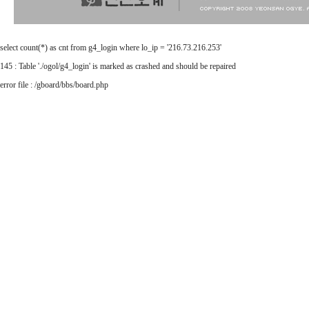
select count(*) as cnt from g4_login where lo_ip = '216.73.216.253'
145 : Table './ogol/g4_login' is marked as crashed and should be repaired
error file : /gboard/bbs/board.php