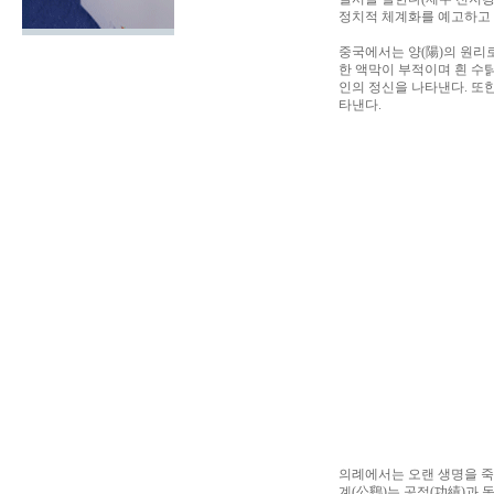
정치적 체계화를 예고하고 
중국에서는 양(陽)의 원리
한 액막이 부적이며 흰 수탉
인의 정신을 나타낸다. 또
타낸다.
의례에서는 오랜 생명을 죽
계(公鷄)는 공적(功績)과