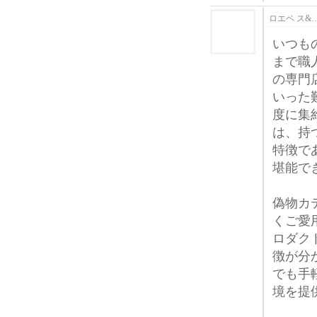
ロエベ ス&
いつも
まで職
の専門
いった
度に集
は、持
特徴で
堪能で
偽物カ
くご愛
ロダク
徴が分
でも手
境を提