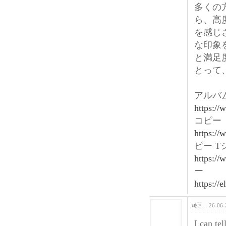
多くの
ら、高
を感じ
な印象
と満足
とって
アルバ
https:/
コピー
https://
ピー T
https://
ー
https://
ส…
26-06-
I can te