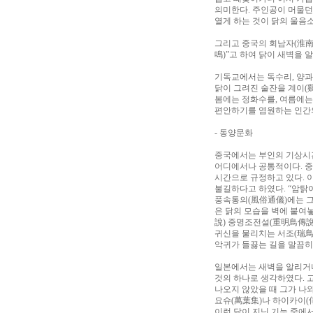
의미한다. 주인공이 머물던
열게 하는 것이 닭의 울음
그리고 중국의 회남자(淮南
鳴)”고 하여 닭이 새벽을 
기독교에서는 독수리, 양과
닭이 그려진 술잔을 계이(鷄
봄에는 정화수를, 여름에는
편안하기를 염원하는 인간
- 동양문화
중국에서는 부인의 기상시간
어디에서나 공통적이다. 중
시간으로 규정하고 있다. 
불길하다고 하였다. “암탉이
풍속통의(風俗通儀)에는 그
은 닭의 모습을 벽에 붙여
說) 중명조전설(重明鳥傳說
귀신을 물리치는 서조(瑞鳥
악귀가 들끓는 길을 말끔히 
일본에서는 새벽을 알리거나
것의 하나로 생각하였다. 
나오지 않았을 때 그가 나와
요슈(萬葉集)나 하이카이(俳
이런 닭이 지닌 기능 중에