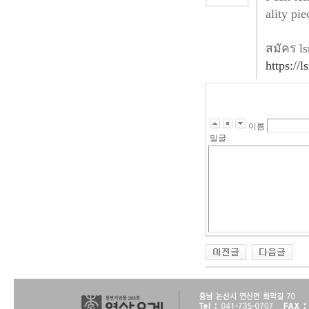
ality pi
สมัคร l
https://
이름
밀글