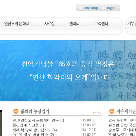
2018 연산오계 근친제어 연구
(1)
[19.09.03]
안동 누렁이 이
월간양계 기고문
(1)
[15.03.16]
유정란 공방(국립
새해 복 많이 받으십시오
(4)
[14.12.31]
슬로푸드국제대회 
[AI 2014] AI 발생 한 달
(2)
[14.02.16]
'맛의 방주'가 뭘