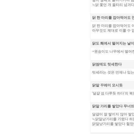
일이 실패로 돌아가거나 남
≒닭 쫓던 개 울타리 넘겨다
닭 한 마리를 잡아먹어도 
닭 한 마리를 잡아먹어도 
아무것도 제대로 이룰 수 
닭도 홰에서 떨어지는 날이
=원숭이도 나무에서 떨어진
닭쌈에도 텃세한다
텃세라는 것은 언제나 있는
닭알 꾸레미 모시듯
'달걀 섬 다루듯 하다'의 북
닭알 가리를 쌓았다 무너뜨
달걀이 잘 쌓이지 않아 쌓
≒닭알낟가리를 가렸다 허
닭알낟가리를 쌓았다 헐었다