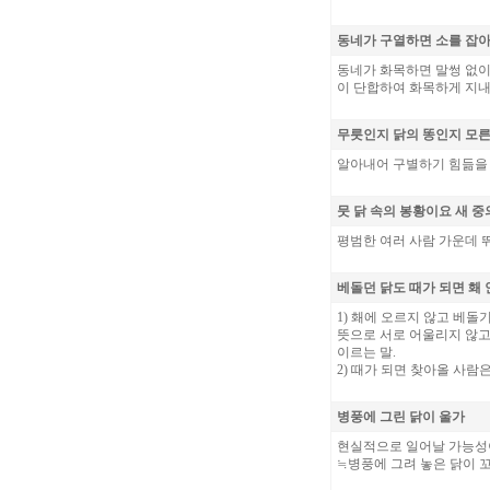
동네가 구열하면 소를 잡
동네가 화목하면 말썽 없이
이 단합하여 화목하게 지내
무릇인지 닭의 똥인지 모
알아내어 구별하기 힘듦을 
뭇 닭 속의 봉황이요 새 
평범한 여러 사람 가운데 
베돌던 닭도 때가 되면 홰
1) 홰에 오르지 않고 베
뜻으로 서로 어울리지 않고
이르는 말.
2) 때가 되면 찾아올 사람
병풍에 그린 닭이 울가
현실적으로 일어날 가능성이
≒병풍에 그려 놓은 닭이 꼬