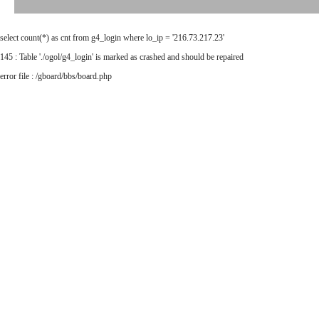
select count(*) as cnt from g4_login where lo_ip = '216.73.217.23'
145 : Table './ogol/g4_login' is marked as crashed and should be repaired
error file : /gboard/bbs/board.php