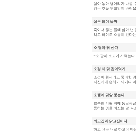
삶아 놓아 병아리가 나올 
없는 것을 부질없이 바람을
삶은 닭이 울까
죽여서 끓는 물에 삶아 낸
려고 하여도 소용이 없다는
소 팔아 닭 산다
=소 팔아 소고기 사먹는다.
소경 제 닭 잡아먹기
소경이 횡재라고 좋아한 것
자신에게 손해가 되거나 아
소뿔에 닭알 쌓는다
뾰족한 쇠뿔 위에 둥글둥글
동하는 것을 비꼬는 말. ≒
쇠고집과 닭고집이다
하고 싶은 대로 하고야 마