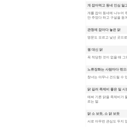
개 잡아먹고 동네 인심 잃고
개를 잡아 동네에 나누어 
안 주었다 하고 구설을 듣
관청에 잡아다 놓은 닭
영문도 모르고 낯선 곳으로
꿩 대신 닭
꼭 적당한 것이 없을 때 그
노류장화는 사람마다 꺾으
창녀는 아무나 건드릴 수 
닭 길러 족제비 좋은 일 
애써 기른 닭을 족제비가 
르는 말.
닭 소 보듯, 소 닭 보듯
서로 아무런 관심도 두지 