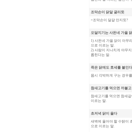
조막손이 닭알 굴리듯
=조막손이 달걀 만지듯?
오달지기는 사돈네 가을 
1) 사돈네 가을 닭이 아
으로 이르는 말.
2) 사람이 지나치게 야무
롭힌다는 말.
죽은 닭에도 호세를 붙인
몹시 각박하게 구는 경우를
참새고기를 먹으면 까불고
참새고기를 먹으면 참새같이
이르는 말.
초저녁 닭이 울다
새벽에 울어야 할 수탉이 
으로 이르는 말.