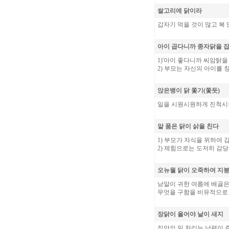
쌀고리에 닭이라
갑자기 먹을 것이 많고 복
아이 곱다니까 종자닭을 
1)'아이 좋다니까 씨암탉을
2) 부모는 자신의 아이를 
앉은뱅이 닭 쫓기(쫓듯)
일을 시원시원하게 진척시키
알 품은 닭이 삵을 친다
1) 부모가 자식을 위하여 
2) 제힘으로는 도저히 감당
오뉴월 닭이 오죽하여 지
낟알이 귀한 여름에 배곯은
무엇을 구함을 비유적으로 
장닭이 울어야 날이 새지
집안의 일 처리는 남편이 