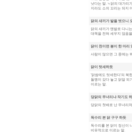
낫다는 말. ≒닭의 대가리가
지라도 소의 꼬리는 되지 
닭의 새끼가 발을 벗으니 
닭의 새끼가 맨발로 다니는
대책을 전혀 세우지 않음을
닭이 천이면 봉이 한 마리
사람이 많으면 그 중에는 
닭이 텃세하듯
'닭쌈에도 텃세한다'의 북한
돌멩이 갖다 놓고 닭알 되
이르는 말.
당닭의 무녀리냐 작기도 
당닭의 첫배로 난 무녀리처
독수리 본 닭 구구 하듯
독수리를 본 닭이 정신이 
비유적으로 이르는 말.