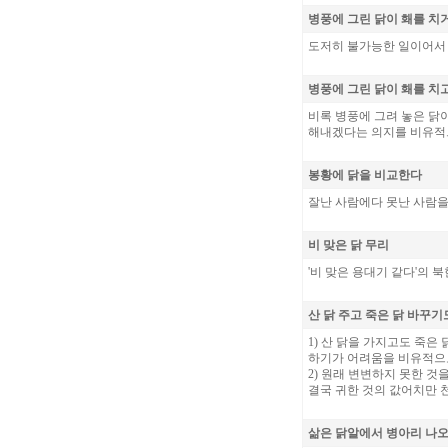
병풍에 그린 닭이 홰를 치
도저히 불가능한 일이어서 
병풍에 그린 닭이 홰를 치
비록 병풍에 그려 놓은 닭
해내겠다는 의지를 비유적으
봉황에 닭을 비교한다
잘난 사람에다 못난 사람을
비 맞은 닭 무리
'비 맞은 용대기 같다'의 북
산 닭 주고 죽은 닭 바꾸기
1) 산 닭을 가지고도 죽
하기가 어려움을 비유적으로
2) 원래 변변하지 못한 
결국 귀한 것의 값어치만 
삶은 닭알에서 병아리 나