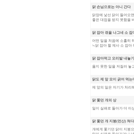
닭 손님으로는 아니 간다
닭장에 낯선 닭이 들어오면
좋은 대접을 받지 못함을 
닭 잡아 겪을 나그네 소 잡
어떤 일을 처음에 소홀히 
≒닭 잡아 할 제사 소 잡아 
닭 잡아먹고 오리발 내놓
옳지 못한 일을 저질러 놓
닭도 제 앞 모이 긁어 먹는
제 앞의 일은 자기가 처리해
닭 쫓던 개의 상
일이 실패로 돌아가 더 이
닭 쫓던 개 지붕(먼산) 쳐
개에게 쫓기던 닭이 지붕으