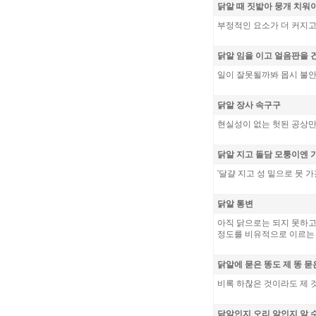
닭알 때 짓밟아 뭉개 치워
부정적인 요소가 더 커지고
닭알 임을 이고 얼음판을 
일이 잘못될까봐 몹시 불안
닭알 장사 속구구
현실성이 없는 헛된 공상만
닭알 지고 돌담 모퉁이엔 
'달걀 지고 성 밑으로 못 가
닭알 통변
아직 닭으로는 되지 못하고
정도를 비유적으로 이르는 
닭알에 묻은 똥도 제 똥 묻
비록 하찮은 것이라도 제 것
닭알인지 오리 알인지 알 