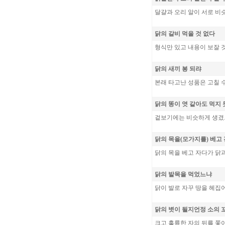
달걀과 오리 알이 서로 비
닭의 갈비 먹을 것 없다
형식만 있고 내용이 보잘 
닭의 새끼 봉 되랴
본래 타고난 성품은 고칠 
닭의 똥이 엿 같아도 먹지
겉보기에는 비슷하게 생겼으
닭의 목을(모가지를) 베고
닭의 목을 베고 자다가 닭
닭의 발목을 먹었느냐
닭이 발로 자꾸 땅을 헤집
닭의 볏이 될지언정 소의 
크고 훌륭한 자의 뒤를 쫓