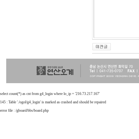
select count(*) as cnt from g4_login where lo_ip = '216.73.217.167'
145 : Table './ogol/g4_login' is marked as crashed and should be repaired
error file : /gboard/bbs/board.php