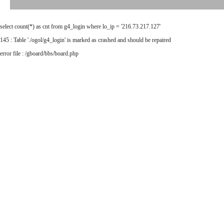
select count(*) as cnt from g4_login where lo_ip = '216.73.217.127'
145 : Table './ogol/g4_login' is marked as crashed and should be repaired
error file : /gboard/bbs/board.php