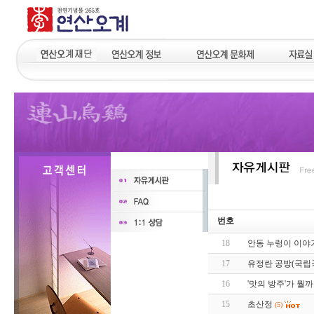
번호
18
안동 누렁이 이야
17
유정란 공방(국립국어
16
'맛의 방주'가 뭘까
15
초산정
(5)