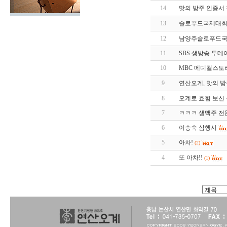
14
맛의 방주 인증서
13
슬로푸드국제대회 
12
남양주슬로푸드국제대회
11
SBS 생방송 투데이(2
10
MBC 메디컬스토
9
연산오계, 맛의 
8
오계로 효험 보신 
7
ㅋㅋㅋ 생맥주 전
6
이승숙 삼행시
5
아차!
(2)
4
또 아차!!
(1)