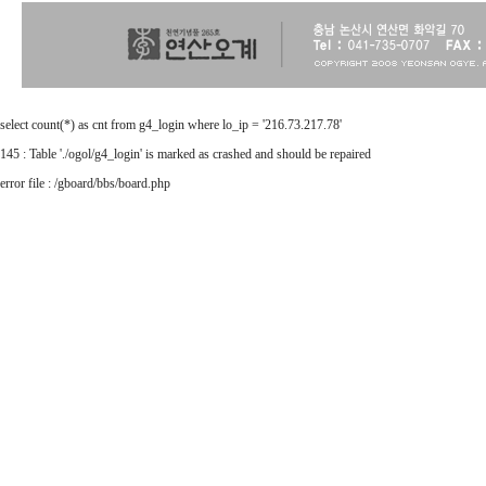
select count(*) as cnt from g4_login where lo_ip = '216.73.217.78'
145 : Table './ogol/g4_login' is marked as crashed and should be repaired
error file : /gboard/bbs/board.php