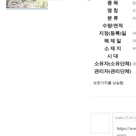
종 목
천
명 칭
오
분 류
자
수량/면적
.
지정(등록)일
19
해 제 일
19
소 재 지
부
시 대
소유자(소유단체)
권
관리자(관리단체)
.
보존가치를 상실함.
tualne
25-03-2
https://w
ersey