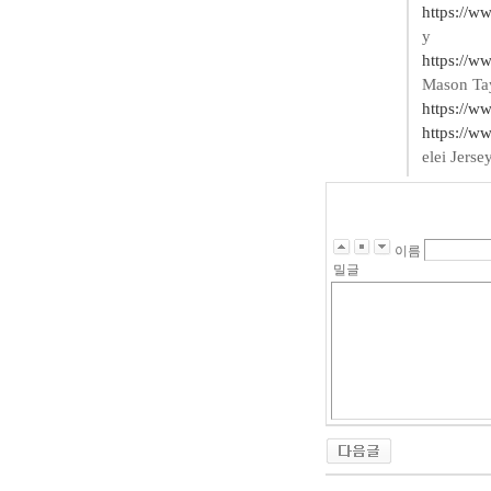
https://w
y
https://w
Mason Tay
https://ww
https://w
elei Jerse
이름
밀글